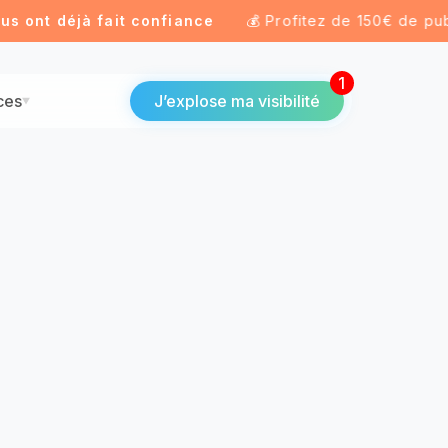
nt déjà fait confiance
💰 Profitez de 150€ de pub off
1
ces
J’explose ma visibilité