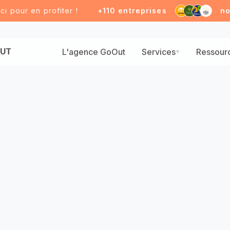
ur en profiter !
+110 entreprises
nous o
UT
L'agence GoOut
Services
Ressour