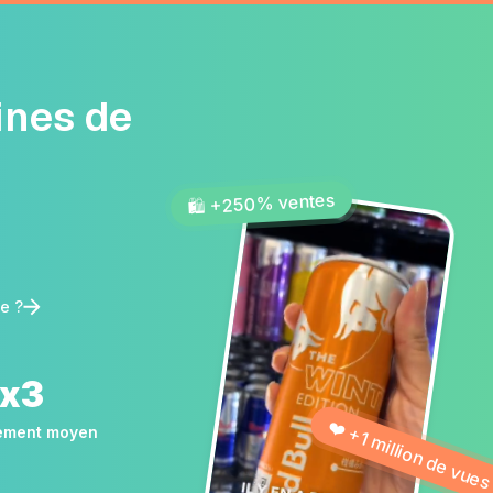
ines de
🛍️ +250% ventes
e ?
x3
❤️ +1 million de vue
ement moyen