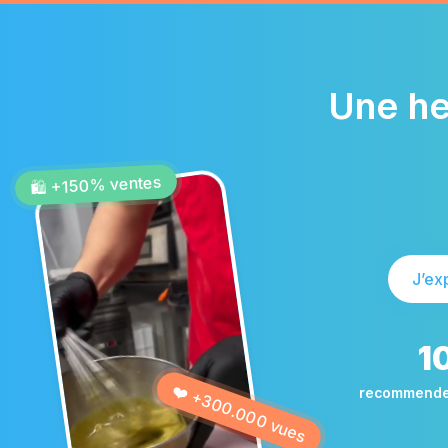
Une he
🛍️ +150% ventes
J’exp
1
❤️ +300.000 vues
recommenden