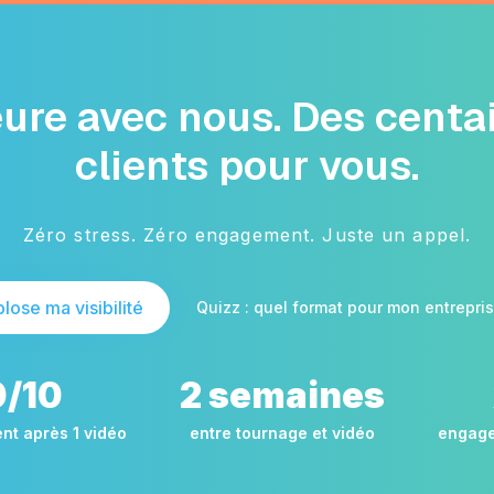
ure avec nous. Des centa
clients pour vous.
Zéro stress. Zéro engagement. Juste un appel.
lose ma visibilité
Quizz : quel format pour mon entrepris
0/10
2 semaines
t après 1 vidéo
entre tournage et vidéo
engag