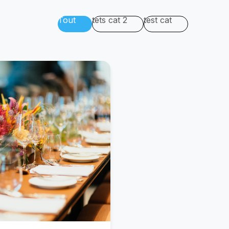
Tout
tets cat 2
test cat